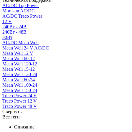
Техническая поддержка
AC/DC Top Power
Mornsun AC/DC
AC/DC Traco Power
12 V
240Вт - 24В
240Вт - 48В
30Вт
AC/DC Mean Well
Mean Well 24 V AC/DC
Mean Well 12 V
Mean Well 60-12
Mean Well 120-12
Mean Well 15-12
Mean Well 120-24
Mean Well 60-24
Mean Well 100-24
Mean Well 150-24
Traco Power 24 V
Traco Power 12 V
Traco Power 48 V
Свернуть
Все теги
Описание