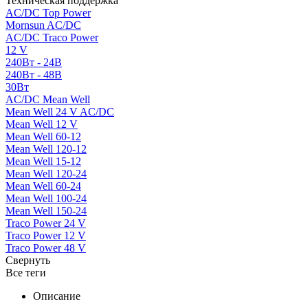
Техническая поддержка
AC/DC Top Power
Mornsun AC/DC
AC/DC Traco Power
12 V
240Вт - 24В
240Вт - 48В
30Вт
AC/DC Mean Well
Mean Well 24 V AC/DC
Mean Well 12 V
Mean Well 60-12
Mean Well 120-12
Mean Well 15-12
Mean Well 120-24
Mean Well 60-24
Mean Well 100-24
Mean Well 150-24
Traco Power 24 V
Traco Power 12 V
Traco Power 48 V
Свернуть
Все теги
Описание