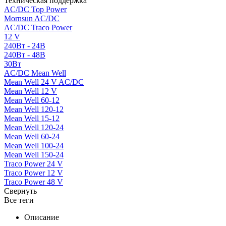
Техническая поддержка
AC/DC Top Power
Mornsun AC/DC
AC/DC Traco Power
12 V
240Вт - 24В
240Вт - 48В
30Вт
AC/DC Mean Well
Mean Well 24 V AC/DC
Mean Well 12 V
Mean Well 60-12
Mean Well 120-12
Mean Well 15-12
Mean Well 120-24
Mean Well 60-24
Mean Well 100-24
Mean Well 150-24
Traco Power 24 V
Traco Power 12 V
Traco Power 48 V
Свернуть
Все теги
Описание