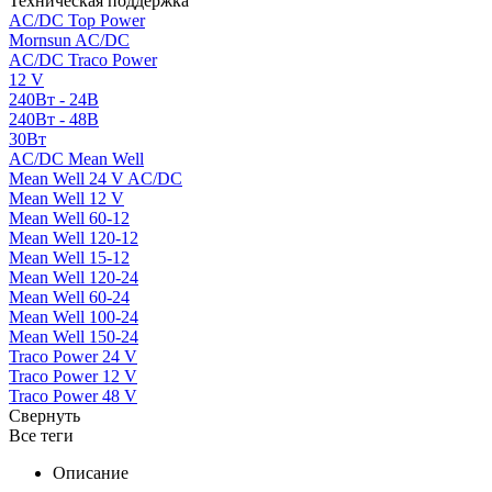
Техническая поддержка
AC/DC Top Power
Mornsun AC/DC
AC/DC Traco Power
12 V
240Вт - 24В
240Вт - 48В
30Вт
AC/DC Mean Well
Mean Well 24 V AC/DC
Mean Well 12 V
Mean Well 60-12
Mean Well 120-12
Mean Well 15-12
Mean Well 120-24
Mean Well 60-24
Mean Well 100-24
Mean Well 150-24
Traco Power 24 V
Traco Power 12 V
Traco Power 48 V
Свернуть
Все теги
Описание