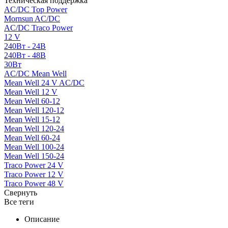
Техническая поддержка
AC/DC Top Power
Mornsun AC/DC
AC/DC Traco Power
12 V
240Вт - 24В
240Вт - 48В
30Вт
AC/DC Mean Well
Mean Well 24 V AC/DC
Mean Well 12 V
Mean Well 60-12
Mean Well 120-12
Mean Well 15-12
Mean Well 120-24
Mean Well 60-24
Mean Well 100-24
Mean Well 150-24
Traco Power 24 V
Traco Power 12 V
Traco Power 48 V
Свернуть
Все теги
Описание