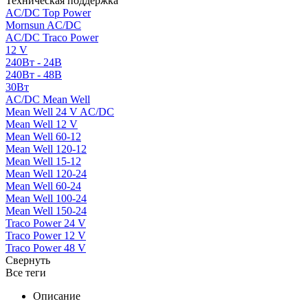
Техническая поддержка
AC/DC Top Power
Mornsun AC/DC
AC/DC Traco Power
12 V
240Вт - 24В
240Вт - 48В
30Вт
AC/DC Mean Well
Mean Well 24 V AC/DC
Mean Well 12 V
Mean Well 60-12
Mean Well 120-12
Mean Well 15-12
Mean Well 120-24
Mean Well 60-24
Mean Well 100-24
Mean Well 150-24
Traco Power 24 V
Traco Power 12 V
Traco Power 48 V
Свернуть
Все теги
Описание