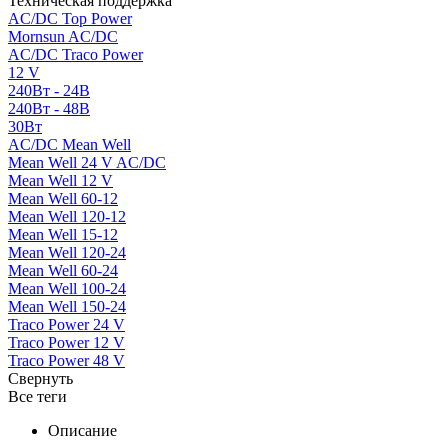
Техническая поддержка
AC/DC Top Power
Mornsun AC/DC
AC/DC Traco Power
12 V
240Вт - 24В
240Вт - 48В
30Вт
AC/DC Mean Well
Mean Well 24 V AC/DC
Mean Well 12 V
Mean Well 60-12
Mean Well 120-12
Mean Well 15-12
Mean Well 120-24
Mean Well 60-24
Mean Well 100-24
Mean Well 150-24
Traco Power 24 V
Traco Power 12 V
Traco Power 48 V
Свернуть
Все теги
Описание