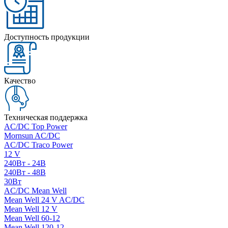
Доступность продукции
Качество
Техническая поддержка
AC/DC Top Power
Mornsun AC/DC
AC/DC Traco Power
12 V
240Вт - 24В
240Вт - 48В
30Вт
AC/DC Mean Well
Mean Well 24 V AC/DC
Mean Well 12 V
Mean Well 60-12
Mean Well 120-12