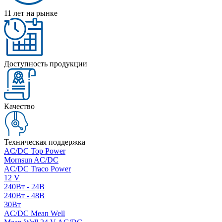
11 лет на рынке
Доступность продукции
Качество
Техническая поддержка
AC/DC Top Power
Mornsun AC/DC
AC/DC Traco Power
12 V
240Вт - 24В
240Вт - 48В
30Вт
AC/DC Mean Well