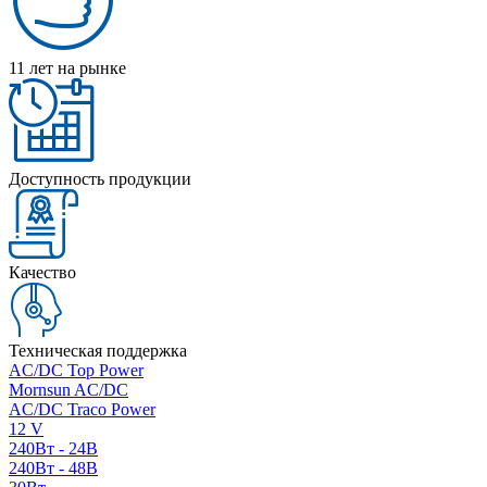
11 лет на рынке
Доступность продукции
Качество
Техническая поддержка
AC/DC Top Power
Mornsun AC/DC
AC/DC Traco Power
12 V
240Вт - 24В
240Вт - 48В