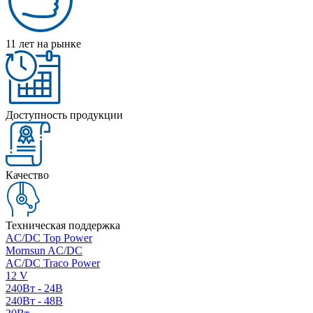
11 лет на рынке
Доступность продукции
Качество
Техническая поддержка
AC/DC Top Power
Mornsun AC/DC
AC/DC Traco Power
12 V
240Вт - 24В
240Вт - 48В