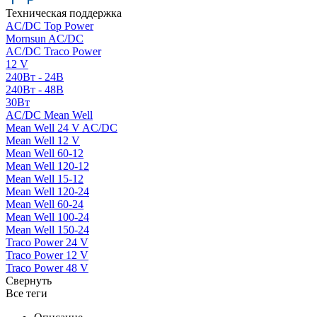
Техническая поддержка
AC/DC Top Power
Mornsun AC/DC
AC/DC Traco Power
12 V
240Вт - 24В
240Вт - 48В
30Вт
AC/DC Mean Well
Mean Well 24 V AC/DC
Mean Well 12 V
Mean Well 60-12
Mean Well 120-12
Mean Well 15-12
Mean Well 120-24
Mean Well 60-24
Mean Well 100-24
Mean Well 150-24
Traco Power 24 V
Traco Power 12 V
Traco Power 48 V
Свернуть
Все теги