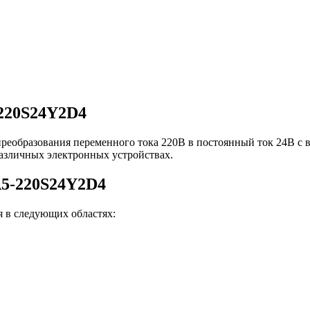
220S24Y2D4
преобразования переменного тока 220В в постоянный ток 24В с
различных электронных устройствах.
A5-220S24Y2D4
 в следующих областях: