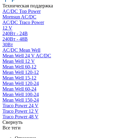
Техническая поддержка
AC/DC Top Power
Mornsun AC/DC
AC/DC Traco Power
12 V
240Вт - 24В
240Вт - 48В
30Вт
AC/DC Mean Well
Mean Well 24 V AC/DC
Mean Well 12 V
Mean Well 60-12
Mean Well 120-12
Mean Well 15-12
Mean Well 120-24
Mean Well 60-24
Mean Well 100-24
Mean Well 150-24
Traco Power 24 V
Traco Power 12 V
Traco Power 48 V
Свернуть
Все теги