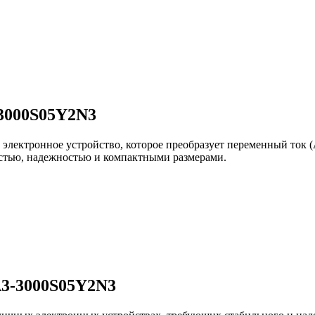
3000S05Y2N3
лектронное устройство, которое преобразует переменный ток (A
стью, надежностью и компактными размерами.
A3-3000S05Y2N3