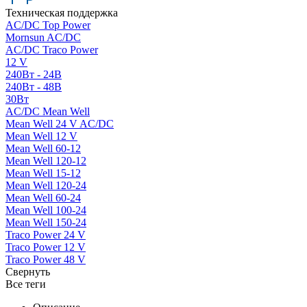
Техническая поддержка
AC/DC Top Power
Mornsun AC/DC
AC/DC Traco Power
12 V
240Вт - 24В
240Вт - 48В
30Вт
AC/DC Mean Well
Mean Well 24 V AC/DC
Mean Well 12 V
Mean Well 60-12
Mean Well 120-12
Mean Well 15-12
Mean Well 120-24
Mean Well 60-24
Mean Well 100-24
Mean Well 150-24
Traco Power 24 V
Traco Power 12 V
Traco Power 48 V
Свернуть
Все теги