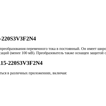
5-220S3V3F2N4
реобразования переменного тока в постоянный. Он имеет широ
саций (менее 100 мВ). Преобразователь также оснащен защитой о
A15-220S3V3F2N4
ься в различных приложениях, включая: