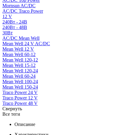
AC/DC Top Power
Mornsun AC/DC
AC/DC Traco Power
12 V
240Вт - 24В
240Вт - 48В
30Вт
AC/DC Mean Well
Mean Well 24 V AC/DC
Mean Well 12 V
Mean Well 60-12
Mean Well 120-12
Mean Well 15-12
Mean Well 120-24
Mean Well 60-24
Mean Well 100-24
Mean Well 150-24
Traco Power 24 V
Traco Power 12 V
Traco Power 48 V
Свернуть
Все теги
Описание
Характеристики