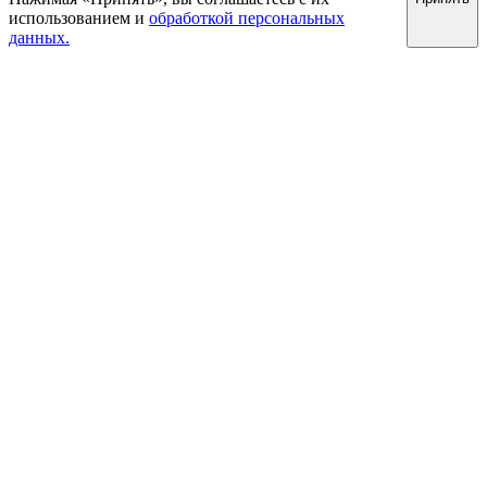
использованием и
обработкой персональных
4,25
(
2
)
данных.
4,6
(
1
)
4,95
(
5
)
40
(
153
)
40,02
(
2
)
40,05
(
4
)
40,08
(
12
)
40,1
(
1
)
40,2
(
7
)
40,3
(
2
)
40,32
(
17
)
40,5
(
7
)
40,8
(
1
)
400
(
4
)
400,5
(
2
)
400,9
(
3
)
405
(
1
)
408
(
2
)
41,04
(
2
)
42
(
9
)
42,6
(
1
)
425
(
1
)