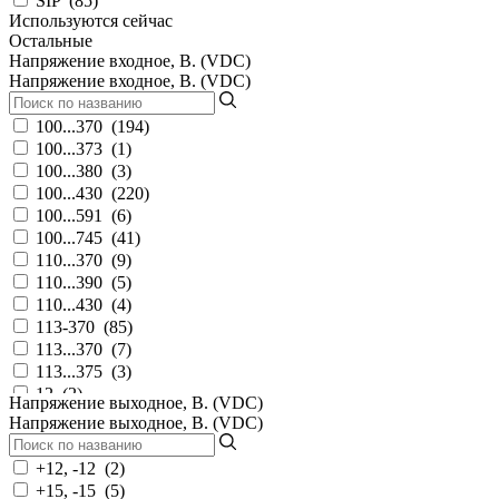
SIP
(
85
)
Используются сейчас
Остальные
Напряжение входное, В. (VDC)
Напряжение входное, В. (VDC)
100...370
(
194
)
100...373
(
1
)
100...380
(
3
)
100...430
(
220
)
100...591
(
6
)
100...745
(
41
)
110...370
(
9
)
110...390
(
5
)
110...430
(
4
)
113-370
(
85
)
113...370
(
7
)
113...375
(
3
)
12
(
2
)
Напряжение выходное, В. (VDC)
120-370
(
503
)
Напряжение выходное, В. (VDC)
120-373
(
7
)
120-430
(
6
)
+12, -12
(
2
)
120...370
(
166
)
+15, -15
(
5
)