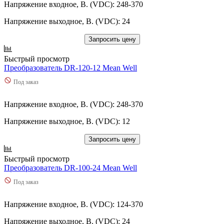
15,2
(
2
)
Напряжение входное, В. (VDC): 248-370
LHE60
(
10
)
15,36
(
1
)
LI100
(
8
)
Напряжение выходное, В. (VDC): 24
15,4
(
2
)
LI120
(
9
)
15,5
(
1
)
LI15
(
5
)
Запросить цену
15,6
(
6
)
LI150
(
4
)
15,8
(
1
)
Быстрый просмотр
LI30
(
5
)
150
(
134
)
Преобразователь DR-120-12 Mean Well
LI60
(
5
)
150,1
(
5
)
LI75
(
3
)
Под заказ
150,15
(
7
)
LIF120
(
7
)
150,2
(
4
)
LIF240
(
9
)
150,5
(
3
)
Напряжение входное, В. (VDC): 248-370
LIF480
(
2
)
1500
(
8
)
LIMF24
(
3
)
Напряжение выходное, В. (VDC): 12
1501,2
(
1
)
LIT240
(
2
)
1502,4
(
1
)
LM100
(
30
)
Запросить цену
151
(
2
)
LM15-
(
6
)
151,2
(
36
)
Быстрый просмотр
LM150
(
24
)
151,55
(
1
)
Преобразователь DR-100-24 Mean Well
LM200
(
24
)
151,9
(
1
)
LM25
(
6
)
Под заказ
1510
(
3
)
LM30
(
1
)
1512
(
4
)
LM35
(
46
)
1522
(
3
)
Напряжение входное, В. (VDC): 124-370
LM45
(
6
)
153,6
(
13
)
LM50
(
33
)
Напряжение выходное, В. (VDC): 24
1536
(
2
)