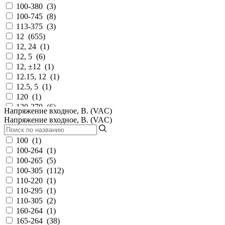
120...373
(
5
)
100-380
(
3
)
120...375
(
1
)
100-745
(
8
)
120...380
(
124
)
113-375
(
3
)
120...390
(
3
)
12
(
655
)
120...430
(
147
)
12, 24
(
1
)
120...431
(
1
)
12, 5
(
6
)
124-370
(
137
)
12, ±12
(
1
)
127-370
(
431
)
12.15, 12
(
1
)
127-392
(
7
)
12.5, 5
(
1
)
127-417
(
59
)
120
(
1
)
127-431
(
269
)
120-370
(
6
)
Напряжение входное, В. (VAC)
127...370
(
97
)
120-375
(
1
)
Напряжение входное, В. (VAC)
127...375
(
6
)
120-380
(
124
)
127...380
(
15
)
120-430
(
77
)
100
(
1
)
127...417
(
5
)
127-375
(
6
)
100-264
(
1
)
127...431
(
2
)
127-380
(
15
)
100-265
(
5
)
135-370
(
77
)
13
(
2
)
100-305
(
112
)
137-370
(
3
)
13.5
(
3
)
110-220
(
1
)
140...380
(
5
)
13.5, 5
(
1
)
110-295
(
1
)
141-370
(
1
)
13.8
(
24
)
110-305
(
2
)
142
(
1
)
14
(
2
)
160-264
(
1
)
142-431
(
81
)
14.3
(
3
)
165-264
(
38
)
142...431
(
30
)