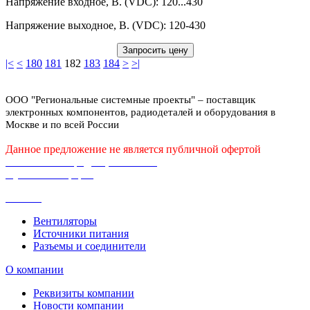
Напряжение входное, В. (VDC): 120...430
WDR
(
11
)
33
(
7
)
XBG
(
12
)
33,25
(
1
)
Напряжение выходное, В. (VDC): 120-430
XLG
(
48
)
33,6
(
2
)
Используются сейчас
Запросить цену
330
(
3
)
Остальные
|<
<
180
181
182
183
184
>
>|
334
(
1
)
336
(
6
)
34,7
(
1
)
ООО "Региональные системные проекты" – поставщик
340
(
1
)
электронных компонентов, радиодеталей и оборудования в
345
(
2
)
Москве и по всей России
348
(
11
)
349,2
(
7
)
Данное предложение не является публичной офертой
Политика конфиденциальности
349,5
(
1
)
Публичная оферта
35
(
35
)
35,1
(
2
)
Каталог
35,2
(
1
)
35,25
(
2
)
Вентиляторы
35,88
(
1
)
Источники питания
35,9
(
1
)
Разъемы и соединители
350
(
6
)
О компании
350,28
(
2
)
350,4
(
21
)
Реквизиты компании
3504
(
1
)
Новости компании