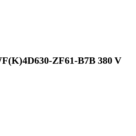
F(K)4D630-ZF61-B7B 380 V