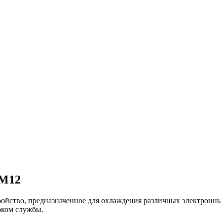
5M12
йство, предназначенное для охлаждения различных электронны
оком службы.