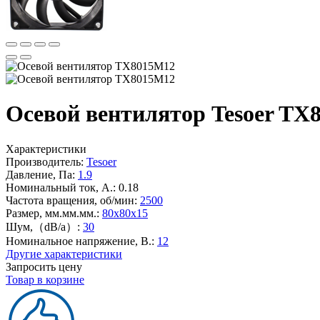
Осевой вентилятор Tesoer TX
Характеристики
Производитель:
Tesoer
Давление, Па:
1.9
Номинальный ток, А.:
0.18
Частота вращения, об/мин:
2500
Размер, мм.мм.мм.:
80x80x15
Шум,（dB/a）:
30
Номинальное напряжение, В.:
12
Другие характеристики
Запросить цену
Товар в корзине