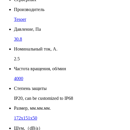
Производитель
Tesoer
Давление, Па
30.8
Номинальный ток, А.
2.5
Частота вращения, об/мин
4000
Степень защиты
IP20, can be customized to IP68
Размер, мм.мм.мм.
172x151x50
Шум,（dB/a）