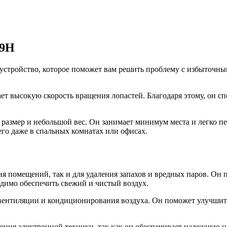
49H
устройство, которое поможет вам решить проблему с избыточны
ет высокую скорость вращения лопастей. Благодаря этому, он 
азмер и небольшой вес. Он занимает минимум места и легко пер
его даже в спальных комнатах или офисах.
 помещений, так и для удаления запахов и вредных паров. Он п
одимо обеспечить свежий и чистый воздух.
х вентиляции и кондиционирования воздуха. Он поможет улучшит
ния электронной техники, так как он обеспечивает надежную ц