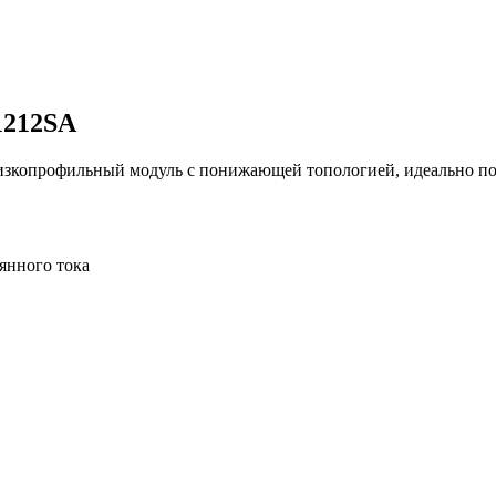
1212SA
копрофильный модуль с понижающей топологией, идеально по
янного тока