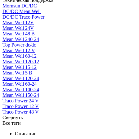
Техническая поддержка
Mornsun DC/DC
DC/DC Mean Well
DC/DC Traco Power
Mean Well 12V
Mean Well 24V
Mean Well 48 В
Mean Well 240-24
Top Power dc/dc
Mean Well 12 V
Mean Well 60-12
Mean Well 120-12
Mean Well 15-12
Mean Well 5 В
Mean Well 120-24
Mean Well 60-24
Mean Well 100-24
Mean Well 150-24
Traco Power 24 V
Traco Power 12 V
Traco Power 48 V
Свернуть
Все теги
Описание