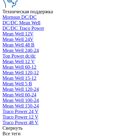
Техническая поддержка
Mornsun DC/DC
DC/DC Mean Well
DC/DC Traco Power
Mean Well 12V
Mean Well 24V
Mean Well 48 В
Mean Well 240-24
Top Power dc/dc
Mean Well 12 V
Mean Well 60-12
Mean Well 120-12
Mean Well 15-12
Mean Well 5 В
Mean Well 120-24
Mean Well 60-24
Mean Well 100-24
Mean Well 150-24
Traco Power 24 V
Traco Power 12 V
Traco Power 48 V
Свернуть
Все теги