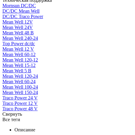
Техническая поддержка
Mornsun DC/DC
DC/DC Mean Well
DC/DC Traco Power
Mean Well 12V
Mean Well 24V
Mean Well 48 В
Mean Well 240-24
Top Power dc/dc
Mean Well 12 V
Mean Well 60-12
Mean Well 120-12
Mean Well 15-12
Mean Well 5 В
Mean Well 120-24
Mean Well 60-24
Mean Well 100-24
Mean Well 150-24
Traco Power 24 V
Traco Power 12 V
Traco Power 48 V
Свернуть
Все теги
Описание