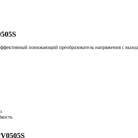
0505S
эффективный понижающий преобразователь напряжения с выход
ю
бкость
PV0505S