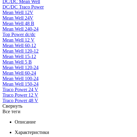
DC/DC Mean Well
DC/DC Traco Power
Mean Well 12V
Mean Well 24V
Mean Well 48 В
Mean Well 240-24
Top Power dc/dc
Mean Well 12 V
Mean Well 60-12
Mean Well 120-12
Mean Well 15-12
Mean Well 5 В
Mean Well 120-24
Mean Well 60-24
Mean Well 100-24
Mean Well 150-24
Traco Power 24 V
Traco Power 12 V
Traco Power 48 V
Свернуть
Все теги
Описание
Характеристики