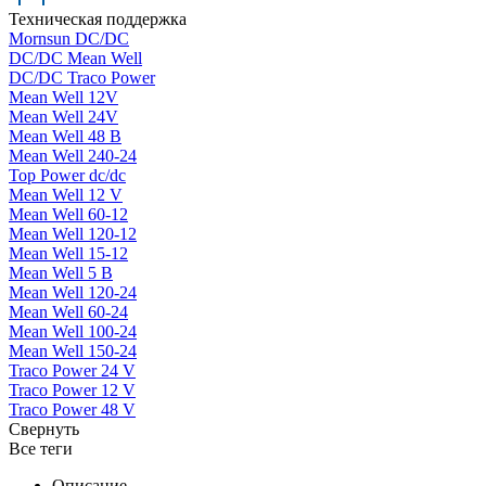
Техническая поддержка
Mornsun DC/DC
DC/DC Mean Well
DC/DC Traco Power
Mean Well 12V
Mean Well 24V
Mean Well 48 В
Mean Well 240-24
Top Power dc/dc
Mean Well 12 V
Mean Well 60-12
Mean Well 120-12
Mean Well 15-12
Mean Well 5 В
Mean Well 120-24
Mean Well 60-24
Mean Well 100-24
Mean Well 150-24
Traco Power 24 V
Traco Power 12 V
Traco Power 48 V
Свернуть
Все теги
Описание