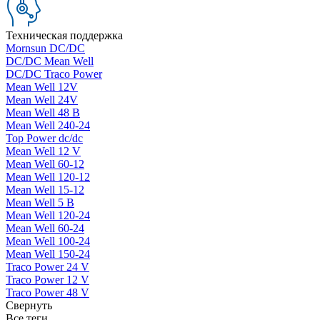
Техническая поддержка
Mornsun DC/DC
DC/DC Mean Well
DC/DC Traco Power
Mean Well 12V
Mean Well 24V
Mean Well 48 В
Mean Well 240-24
Top Power dc/dc
Mean Well 12 V
Mean Well 60-12
Mean Well 120-12
Mean Well 15-12
Mean Well 5 В
Mean Well 120-24
Mean Well 60-24
Mean Well 100-24
Mean Well 150-24
Traco Power 24 V
Traco Power 12 V
Traco Power 48 V
Свернуть
Все теги