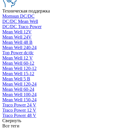
Техническая поддержка
Mornsun DC/DC
DC/DC Mean Well
DC/DC Traco Power
Mean Well 12V
Mean Well 24V
Mean Well 48 В
Mean Well 240-24
Top Power dc/dc
Mean Well 12 V
Mean Well 60-12
Mean Well 120-12
Mean Well 15-12
Mean Well 5 В
Mean Well 120-24
Mean Well 60-24
Mean Well 100-24
Mean Well 150-24
Traco Power 24 V
Traco Power 12 V
Traco Power 48 V
Свернуть
Все теги