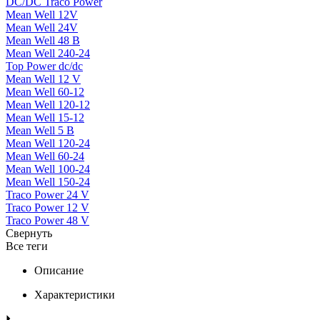
DC/DC Traco Power
Mean Well 12V
Mean Well 24V
Mean Well 48 В
Mean Well 240-24
Top Power dc/dc
Mean Well 12 V
Mean Well 60-12
Mean Well 120-12
Mean Well 15-12
Mean Well 5 В
Mean Well 120-24
Mean Well 60-24
Mean Well 100-24
Mean Well 150-24
Traco Power 24 V
Traco Power 12 V
Traco Power 48 V
Свернуть
Все теги
Описание
Характеристики