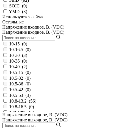
SMD
(
92
)
SOIC
(
0
)
YMD
(
3
)
Используются сейчас
Остальные
Напряжение входное, В. (VDC)
Напряжение входное, В. (VDC)
10-15
(
0
)
10-16.5
(
0
)
10-30
(
3
)
10-36
(
0
)
10-40
(
2
)
10.5-15
(
0
)
10.5-32
(
0
)
10.5-36
(
0
)
10.5-42
(
0
)
10.5-53
(
3
)
10.8-13.2
(
56
)
10.8-16.5
(
0
)
100-1000
(
2
)
Напряжение выходное, В. (VDC)
11-32
(
0
)
Напряжение выходное, В. (VDC)
11.4-12.6
(
2
)