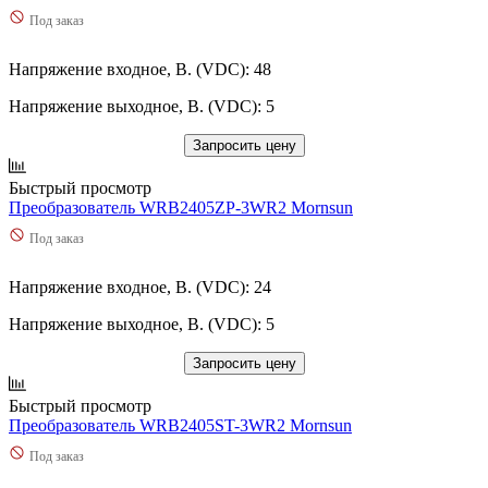
TRS
(
4
)
9,96
(
0
)
Под заказ
TRV
(
7
)
90
(
1
)
TS
(
0
)
960
(
0
)
Напряжение входное, В. (VDC): 48
TSH
(
3
)
97,5
(
0
)
TSM
(
3
)
Напряжение выходное, В. (VDC): 5
Используются сейчас
TSN
(
0
)
Остальные
TSR
(
11
)
Запросить цену
TSRN
(
3
)
Быстрый просмотр
TSV
(
3
)
Преобразователь WRB2405ZP-3WR2 Mornsun
TVL
(
0
)
TVN
(
7
)
Под заказ
TYL
(
1
)
TZL
(
0
)
Напряжение входное, В. (VDC): 24
UD6
(
4
)
URA
(
0
)
Напряжение выходное, В. (VDC): 5
URB
(
51
)
URD
(
0
)
Запросить цену
URE
(
0
)
Быстрый просмотр
URF
(
60
)
Преобразователь WRB2405ST-3WR2 Mornsun
URH
(
4
)
UW
(
1
)
Под заказ
UWB
(
1
)