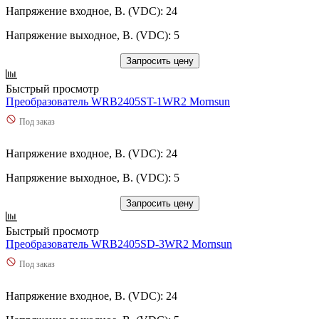
UWD
(
0
)
Напряжение входное, В. (VDC): 24
UWE
(
0
)
UWF
(
2
)
Напряжение выходное, В. (VDC): 5
UWTH
(
0
)
VCB
(
19
)
Запросить цену
VCF
(
8
)
Быстрый просмотр
VRA
(
0
)
Преобразователь WRB2405ST-1WR2 Mornsun
VRB
(
58
)
WD100
(
4
)
Под заказ
WD150
(
0
)
WD200
(
0
)
Напряжение входное, В. (VDC): 24
WD300
(
0
)
WD350
(
0
)
Напряжение выходное, В. (VDC): 5
WD400
(
0
)
WD500
(
0
)
Запросить цену
WD600
(
0
)
Быстрый просмотр
WD700
(
0
)
Преобразователь WRB2405SD-3WR2 Mornsun
WD75
(
4
)
WRA
(
0
)
Под заказ
WRB
(
26
)
WRE
(
0
)
Напряжение входное, В. (VDC): 24
WRF
(
12
)
Используются сейчас