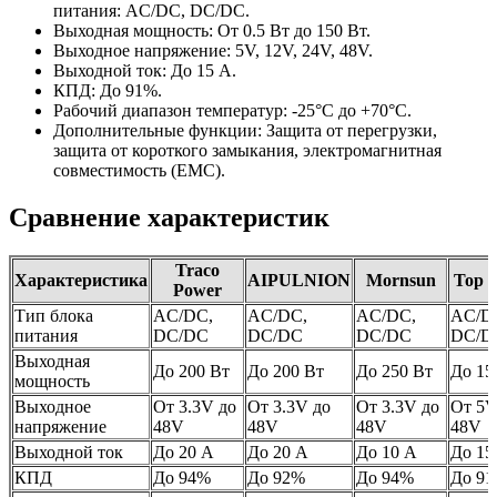
питания: AC/DC, DC/DC.
Выходная мощность: От 0.5 Вт до 150 Вт.
Выходное напряжение: 5V, 12V, 24V, 48V.
Выходной ток: До 15 А.
КПД: До 91%.
Рабочий диапазон температур: -25°C до +70°C.
Дополнительные функции: Защита от перегрузки,
защита от короткого замыкания, электромагнитная
совместимость (EMC).
Сравнение характеристик
Traco
Характеристика
AIPULNION
Mornsun
Top 
Power
Тип блока
AC/DC,
AC/DC,
AC/DC,
AC/D
питания
DC/DC
DC/DC
DC/DC
DC/D
Выходная
До 200 Вт
До 200 Вт
До 250 Вт
До 15
мощность
Выходное
От 3.3V до
От 3.3V до
От 3.3V до
От 5V
напряжение
48V
48V
48V
48V
Выходной ток
До 20 А
До 20 А
До 10 А
До 15
КПД
До 94%
До 92%
До 94%
До 9