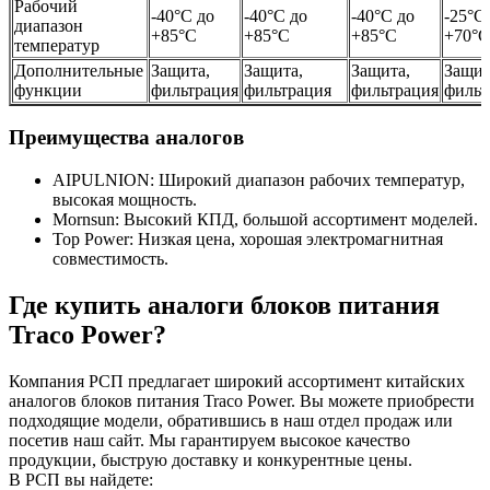
Рабочий
-40°C до
-40°C до
-40°C до
-25°C
диапазон
+85°C
+85°C
+85°C
+70°C
температур
Дополнительные
Защита,
Защита,
Защита,
Защит
функции
фильтрация
фильтрация
фильтрация
фильт
Преимущества аналогов
AIPULNION: Широкий диапазон рабочих температур,
высокая мощность.
Mornsun: Высокий КПД, большой ассортимент моделей.
Top Power: Низкая цена, хорошая электромагнитная
совместимость.
Где купить аналоги блоков питания
Traco Power?
Компания РСП предлагает широкий ассортимент китайских
аналогов блоков питания Traco Power. Вы можете приобрести
подходящие модели, обратившись в наш отдел продаж или
посетив наш сайт. Мы гарантируем высокое качество
продукции, быструю доставку и конкурентные цены.
В РСП вы найдете: