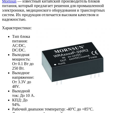
Mornsun
— известный китайский производитель блоков
питания, который предлагает решения для промышленной
электроники, медицинского оборудования и транспортных
систем. Их продукция отличается высоким качеством и
надежностью.
Характеристики:
Тип блока
питания:
AC/DC,
DC/DC.
Выходная
мощность:
От 0.1 Вт до
250 Вт.
Выходное
напряжение:
От 3.3V до
48V.
Выходной
ток: До 10 А.
КПД: До
94%.
Рабочий диапазон температур: -40°C до +85°C.