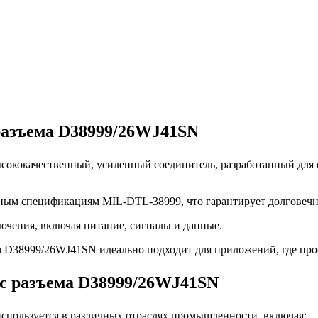
разъема D38999/26WJ41SN
ококачественный, усиленный соединитель, разработанный для 
ным спецификациям MIL-DTL-38999, что гарантирует долговечно
ючения, включая питание, сигналы и данные.
м D38999/26WJ41SN идеально подходит для приложений, где про
c разъема D38999/26WJ41SN
пользуется в различных отраслях промышленности, включая: