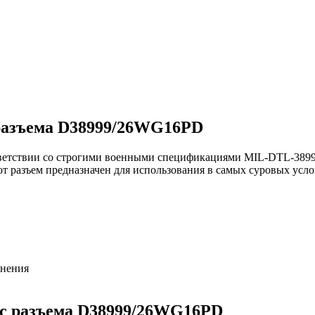
разъема D38999/26WG16PD
етствии со строгими военными спецификациями MIL-DTL-38999 
т разъем предназначен для использования в самых суровых усло
инения
c разъема D38999/26WG16PD