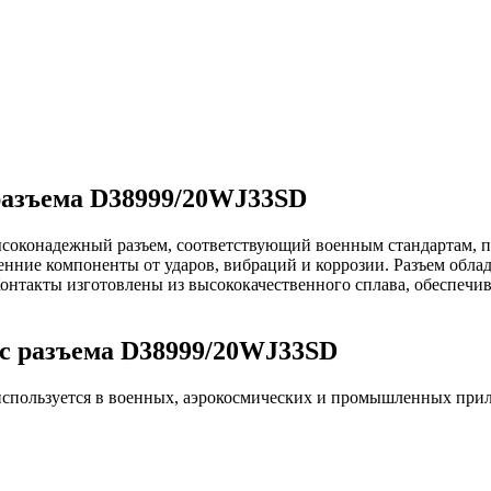
разъема D38999/20WJ33SD
оконадежный разъем, соответствующий военным стандартам, пр
ие компоненты от ударов, вибраций и коррозии. Разъем облада
Контакты изготовлены из высококачественного сплава, обеспеч
c разъема D38999/20WJ33SD
спользуется в военных, аэрокосмических и промышленных при